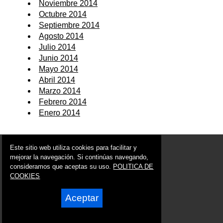
Noviembre 2014
Octubre 2014
Septiembre 2014
Agosto 2014
Julio 2014
Junio 2014
Mayo 2014
Abril 2014
Marzo 2014
Febrero 2014
Enero 2014
© 2006 - 2026 Portal de Mula Noticias
Este sitio web utiliza cookies para facilitar y
info@portaldemula.es
mejorar la navegación. Si continúas navegando,
consideramos que aceptas su uso.
POLITICA DE
Síguenos en:
COOKIES
Aceptar