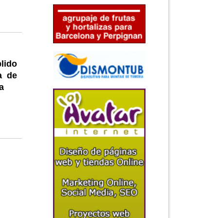
lido
a de
a