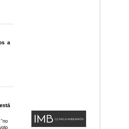
os a
 está
 "no
voto