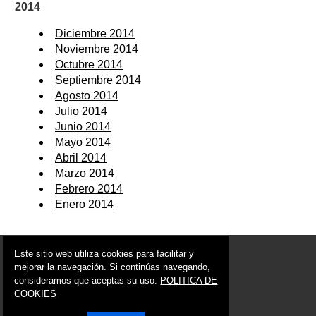
2014
Diciembre 2014
Noviembre 2014
Octubre 2014
Septiembre 2014
Agosto 2014
Julio 2014
Junio 2014
Mayo 2014
Abril 2014
Marzo 2014
Febrero 2014
Enero 2014
© 2006 - 2026 Portal de Mula Noticias
Este sitio web utiliza cookies para facilitar y
info@portaldemula.es
mejorar la navegación. Si continúas navegando,
consideramos que aceptas su uso.
POLITICA DE
Síguenos en:
COOKIES