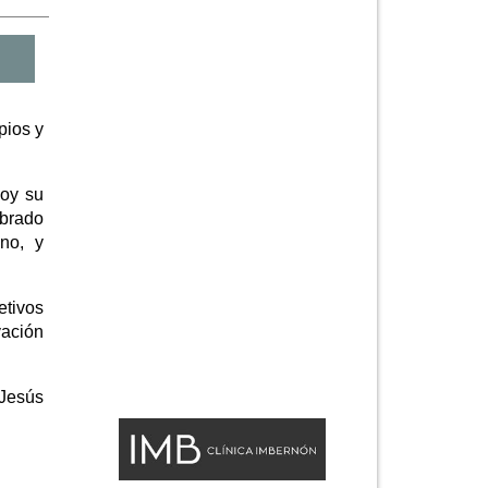
pios y
hoy su
mbrado
no, y
etivos
vación
 Jesús