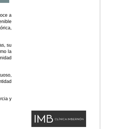
noce a
enible
órica,
as, su
omo la
anidad
tuoso,
ntidad
rcia y