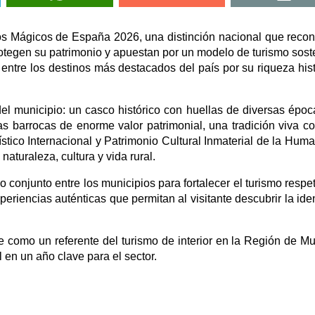
os Mágicos de España 2026, una distinción nacional que reco
rotegen su patrimonio y apuestan por un modelo de turismo sost
 entre los destinos más destacados del país por su riqueza hist
el municipio: un casco histórico con huellas de diversas époc
ias barrocas de enorme valor patrimonial, una tradición viva c
tico Internacional y Patrimonio Cultural Inmaterial de la Hum
turaleza, cultura y vida rural.
conjunto entre los municipios para fortalecer el turismo respe
xperiencias auténticas que permitan al visitante descubrir la ide
e como un referente del turismo de interior en la Región de Mu
en un año clave para el sector.