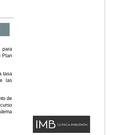
a para
l Plan
a tasa
e las
nto de
ecurso
istema