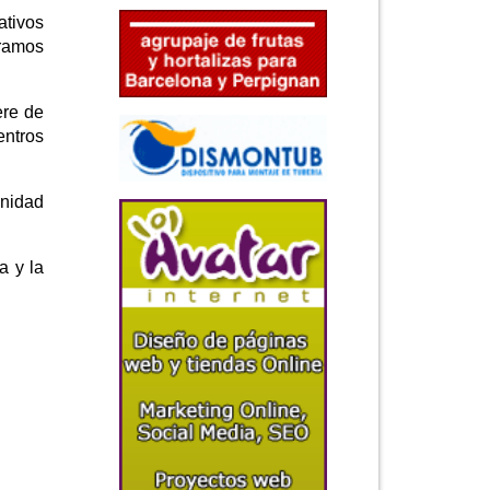
ativos
eramos
ere de
entros
unidad
a y la