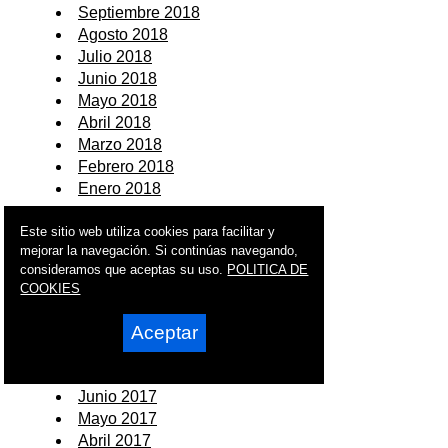
Septiembre 2018
Agosto 2018
Julio 2018
Junio 2018
Mayo 2018
Abril 2018
Marzo 2018
Febrero 2018
Enero 2018
2017
Este sitio web utiliza cookies para facilitar y
mejorar la navegación. Si continúas navegando,
Diciembre 2017
consideramos que aceptas su uso.
POLITICA DE
Noviembre 2017
COOKIES
Octubre 2017
Aceptar
Septiembre 2017
Agosto 2017
Julio 2017
Junio 2017
Mayo 2017
Abril 2017