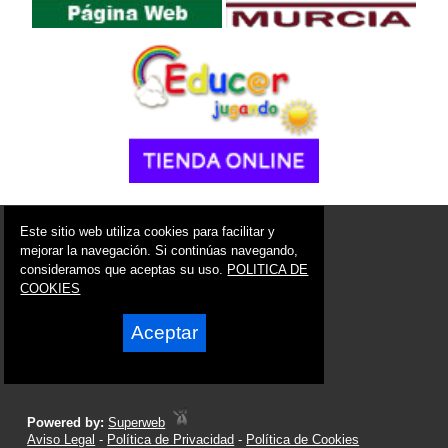
© 2006 - 2026 Portal de Mula Noticias
Este sitio web utiliza cookies para facilitar y
info@portaldemula.es
mejorar la navegación. Si continúas navegando,
consideramos que aceptas su uso.
POLITICA DE
Síguenos en:
COOKIES
Aceptar
Powered by:
Superweb
Aviso Legal
-
Política de Privacidad
-
Política de Cookies