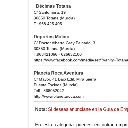
Décimas Totana
C/ Santomera, 19
30850 Totana (Murcia)
T.: 968 425 405
Deportes Molino
C/ Doctor Alberto Gray Peinado, 3
30850 Totana (Murcia)
T:968421066 - 626632100
https://www.facebook.com/media/set/?vanity=Tot
Planeta Roca Aventura
C/ Mayor, 41 Bajo Edif. Mira Sierra
Puente Tocinos (Murcia)
Telf.: 868052042
http://www.planetaroca.com
Nota:
Si deseas anunciarte en la Guía de Emp
En esta categoría puedes encontrar empr