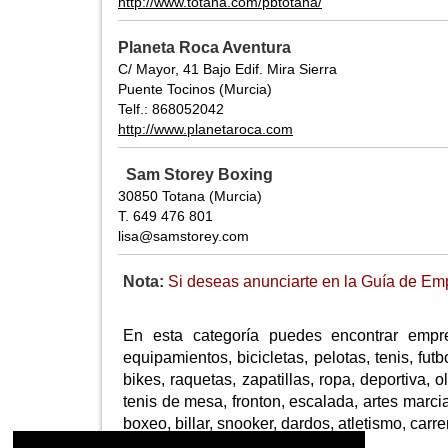
http://www.totana.com/pbtotana/
Planeta Roca Aventura
C/ Mayor, 41 Bajo Edif. Mira Sierra
Puente Tocinos (Murcia)
Telf.: 868052042
http://www.planetaroca.com
Sam Storey Boxing
30850 Totana (Murcia)
T. 649 476 801
lisa@samstorey.com
Nota:
Si deseas anunciarte en la Guía de Emp
En esta categoría puedes encontrar empr
equipamientos, bicicletas, pelotas, tenis, fu
bikes, raquetas, zapatillas, ropa, deportiva,
tenis de mesa, fronton, escalada, artes marcia
boxeo, billar, snooker, dardos, atletismo, carr