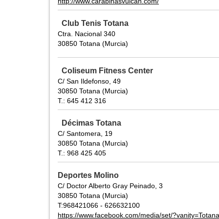
http://www.carabinasvulcan.com/
Club Tenis Totana
Ctra. Nacional 340
30850 Totana (Murcia)
Coliseum Fitness Center
C/ San Ildefonso, 49
30850 Totana (Murcia)
T.: 645 412 316
Décimas Totana
C/ Santomera, 19
30850 Totana (Murcia)
T.: 968 425 405
Deportes Molino
C/ Doctor Alberto Gray Peinado, 3
30850 Totana (Murcia)
T:968421066 - 626632100
https://www.facebook.com/media/set/?vanity=Tot