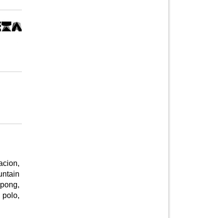
cion,
untain
 pong,
 polo,