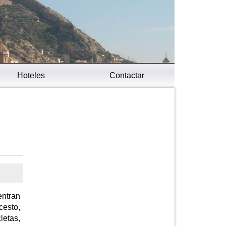
Hoteles
Contactar
entran
cesto,
letas,