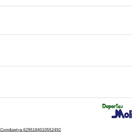
anaCom&set=a.6295184010552492